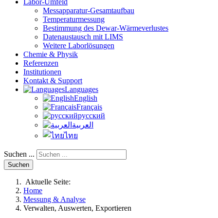
Labor-Umfeld
Messapparatur-Gesamtaufbau
Temperaturmessung
Bestimmung des Dewar-Wärmeverlustes
Datenaustausch mit LIMS
Weitere Laborlösungen
Chemie & Physik
Referenzen
Institutionen
Kontakt & Support
Languages
English
Français
русский
العربية
ไทย
Suchen ...
Suchen
Aktuelle Seite:
Home
Messung & Analyse
Verwalten, Auswerten, Exportieren