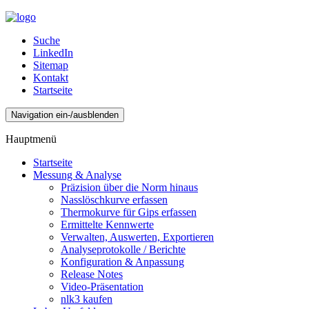
Suche
LinkedIn
Sitemap
Kontakt
Startseite
Navigation ein-/ausblenden
Hauptmenü
Startseite
Messung & Analyse
Präzision über die Norm hinaus
Nasslöschkurve erfassen
Thermokurve für Gips erfassen
Ermittelte Kennwerte
Verwalten, Auswerten, Exportieren
Analyseprotokolle / Berichte
Konfiguration & Anpassung
Release Notes
Video-Präsentation
nlk3 kaufen