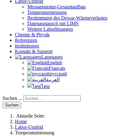
Labor-Umfeld
Messapparatur-Gesamtaufbau
Temperaturmessung
Bestimmung des Dewar-Wärmeverlustes
Datenaustausch mit LIMS
Weitere Laborlösungen
Chemie & Physik
Referenzen
Institutionen
Kontakt & Support
Languages
English
Français
русский
العربية
ไทย
Suchen ...
Suchen
Aktuelle Seite:
Home
Labor-Umfeld
Temperaturmessung